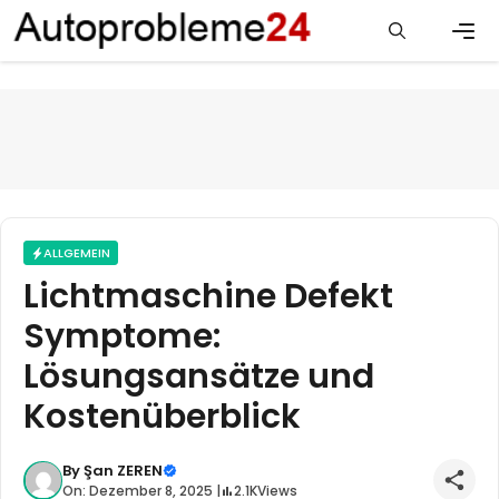
Zum
Inhalt
springen
Men
ALLGEMEIN
Lichtmaschine Defekt
Symptome:
Lösungsansätze und
Kostenüberblick
By
Şan ZEREN
On: Dezember 8, 2025 |
2.1K
Views