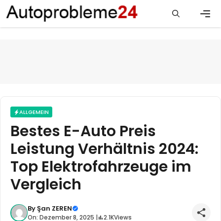
Zum
Inhalt
springen
Men
ALLGEMEIN
Bestes E-Auto Preis
Leistung Verhältnis 2024:
Top Elektrofahrzeuge im
Vergleich
By
Şan ZEREN
On: Dezember 8, 2025 |
2.1K
Views