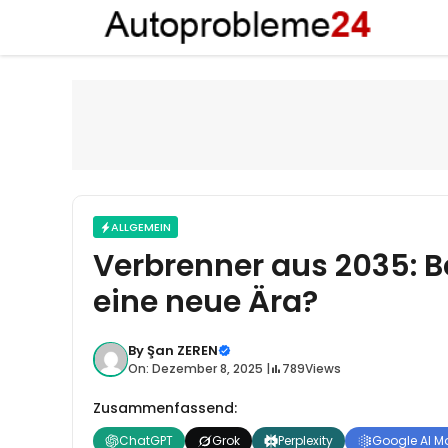
Zum
Inhalt
springen
ALLGEMEIN
Verbrenner aus 2035: B
eine neue Ära?
By
Şan ZEREN
On: Dezember 8, 2025 |
789
Views
Zusammenfassend:
ChatGPT
Grok
Perplexity
Google AI M