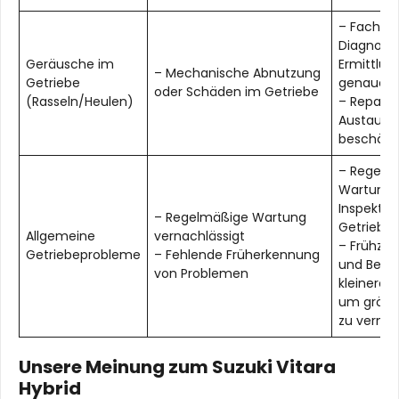
– Fachmä
Diagnose 
Geräusche im
Ermittlun
– Mechanische Abnutzung
Getriebe
genauen 
oder Schäden im Getriebe
(Rasseln/Heulen)
– Reparat
Austausc
beschädig
– Regelm
Wartung 
Inspektio
– Regelmäßige Wartung
Getriebes
Allgemeine
vernachlässigt
– Frühzei
Getriebeprobleme
– Fehlende Früherkennung
und Behe
von Problemen
kleinerer
um größe
zu verme
Unsere Meinung zum Suzuki Vitara
Hybrid