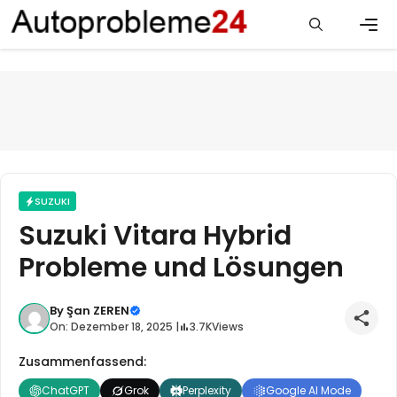
Zum
Inhalt
springen
Men
SUZUKI
Suzuki Vitara Hybrid
Probleme und Lösungen
By
Şan ZEREN
On: Dezember 18, 2025 |
3.7K
Views
Zusammenfassend:
ChatGPT
Grok
Perplexity
Google AI Mode