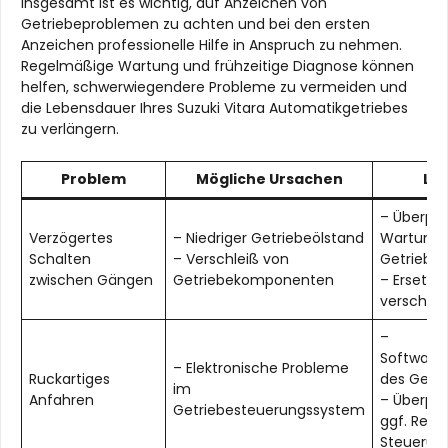
Insgesamt ist es wichtig, auf Anzeichen von
Getriebeproblemen zu achten und bei den ersten
Anzeichen professionelle Hilfe in Anspruch zu nehmen.
Regelmäßige Wartung und frühzeitige Diagnose können
helfen, schwerwiegendere Probleme zu vermeiden und
die Lebensdauer Ihres Suzuki Vitara Automatikgetriebes
zu verlängern.
Problem
Mögliche Ursachen
Lö
– Überpr
Verzögertes
– Niedriger Getriebeölstand
Wartung 
Schalten
– Verschleiß von
Getriebeö
zwischen Gängen
Getriebekomponenten
– Ersetze
verschliss
–
Softwarea
– Elektronische Probleme
Ruckartiges
des Getri
im
Anfahren
– Überpr
Getriebesteuerungssystem
ggf. Repa
Steuerun