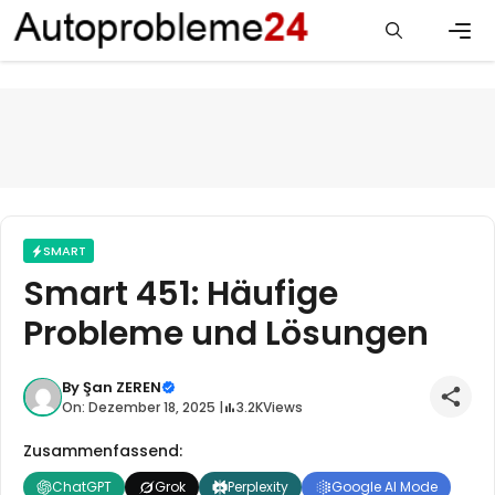
Zum
Inhalt
springen
Men
SMART
Smart 451: Häufige
Probleme und Lösungen
By
Şan ZEREN
On: Dezember 18, 2025 |
3.2K
Views
Zusammenfassend:
ChatGPT
Grok
Perplexity
Google AI Mode