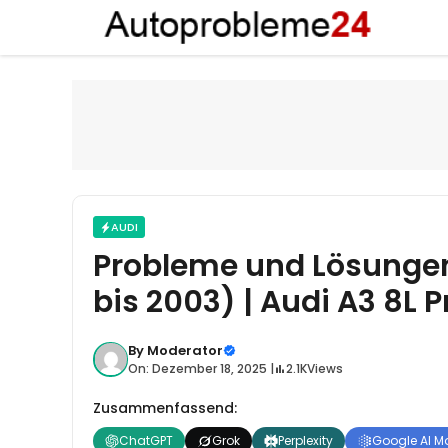
Zum
Inhalt
springen
AUDI
Probleme und Lösungen
bis 2003) | Audi A3 8L 
By
Moderator
On: Dezember 18, 2025 |
2.1K
Views
Zusammenfassend:
ChatGPT
Grok
Perplexity
Google AI M