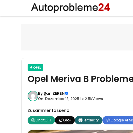
Zum
Inhalt
springen
OPEL
Opel Meriva B Problem
By
Şan ZEREN
On: Dezember 18, 2025 |
2.5K
Views
Zusammenfassend:
ChatGPT
Grok
Perplexity
Google AI M