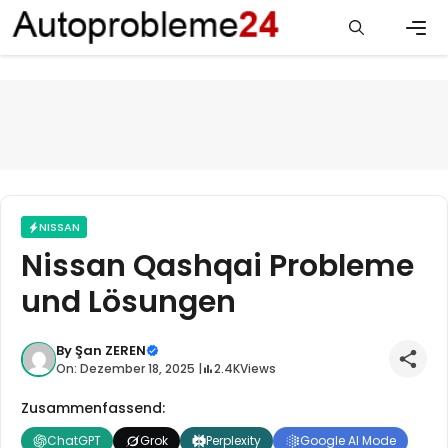
Zum
Inhalt
springen
Men
NISSAN
Nissan Qashqai Probleme
und Lösungen
By
Şan ZEREN
On: Dezember 18, 2025 |
2.4K
Views
Zusammenfassend:
ChatGPT
Grok
Perplexity
Google AI Mode