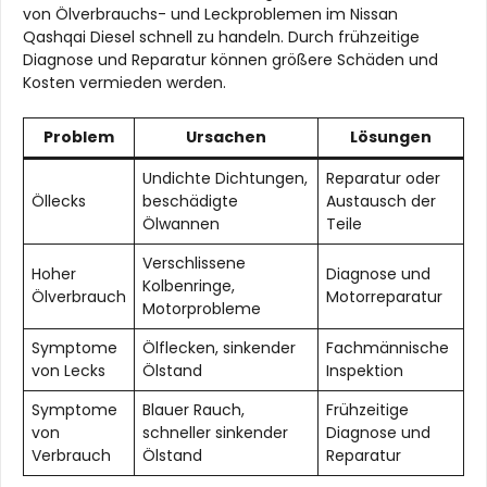
von Ölverbrauchs- und Leckproblemen im Nissan
Qashqai Diesel schnell zu handeln. Durch frühzeitige
Diagnose und Reparatur können größere Schäden und
Kosten vermieden werden.
Problem
Ursachen
Lösungen
Undichte Dichtungen,
Reparatur oder
Öllecks
beschädigte
Austausch der
Ölwannen
Teile
Verschlissene
Hoher
Diagnose und
Kolbenringe,
Ölverbrauch
Motorreparatur
Motorprobleme
Symptome
Ölflecken, sinkender
Fachmännische
von Lecks
Ölstand
Inspektion
Symptome
Blauer Rauch,
Frühzeitige
von
schneller sinkender
Diagnose und
Verbrauch
Ölstand
Reparatur