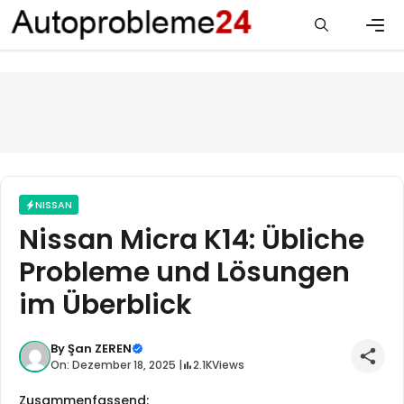
Zum
Inhalt
springen
Men
NISSAN
Nissan Micra K14: Übliche
Probleme und Lösungen
im Überblick
By
Şan ZEREN
On: Dezember 18, 2025 |
2.1K
Views
Zusammenfassend: