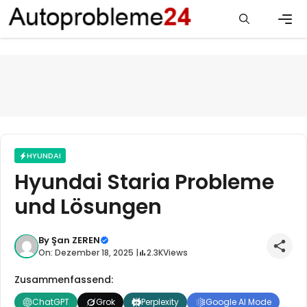
Zum
Inhalt
springen
Men
HYUNDAI
Hyundai Staria Probleme
und Lösungen
By
Şan ZEREN
On: Dezember 18, 2025 |
2.3K
Views
Zusammenfassend:
ChatGPT
Grok
Perplexity
Google AI Mode