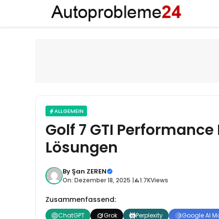
Zum
Inhalt
springen
ALLGEMEIN
Golf 7 GTI Performance
Lösungen
By
Şan ZEREN
On: Dezember 18, 2025 |
1.7K
Views
Zusammenfassend:
ChatGPT
Grok
Perplexity
Google AI M