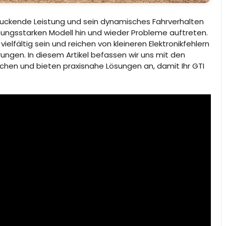
druckende Leistung und sein dynamisches Fahrverhalten
ungsstarken Modell hin und wieder Probleme auftreten.
elfältig sein und reichen von kleineren Elektronikfehlern
ngen. In diesem Artikel befassen wir uns mit den
achen und bieten praxisnahe Lösungen an, damit Ihr GTI