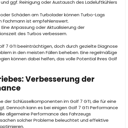
und ggf. Reinigung oder Austausch des Ladeluftkühlers
iß oder Schäden am Turbolader können Turbo-Lags
en Fachmann ist empfehlenswert.
: Eine Anpassung oder Aktualisierung der
onszeit des Turbos verbessern.
lf 7 GTI beeinträchtigen, doch durch gezielte Diagnose
roblem in den meisten Fällen beheben. Eine regelmäßige
ien können dabei helfen, das volle Potential Ihres Golf
iebes: Verbesserung der
mance
e der Schlüsselkomponenten im Golf 7 GTI, die für eine
gt. Dennoch kann es bei einigen Golf 7 GTI Performance
die allgemeine Performance des Fahrzeugs
Ursachen solcher Probleme beleuchtet und effektive
optimieren.