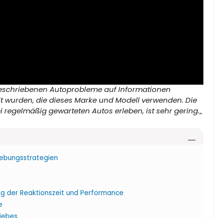
l beschriebenen Autoprobleme auf Informationen
ilt wurden, die dieses Marke und Modell verwenden. Die
i regelmäßig gewarteten Autos erleben, ist sehr gering.
„
hebungsstrategien
g der Reaktionszeit und Performance
e
iebes