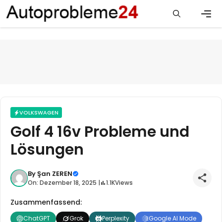
Zum
Inhalt
springen
Men
VOLKSWAGEN
Golf 4 16v Probleme und
Lösungen
By
Şan ZEREN
On: Dezember 18, 2025 |
1.1K
Views
Zusammenfassend:
ChatGPT
Grok
Perplexity
Google AI Mode