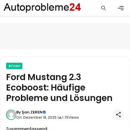
Zum
Inhalt
springen
Men
FORD
Ford Mustang 2.3
Ecoboost: Häufige
Probleme und Lösungen
By
Şan ZEREN
On: Dezember 18, 2025 |
1.7K
Views
Zusammenfassend: