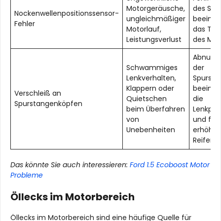
Motorgeräusche,
des Sen
Nockenwellenpositionssensor-
ungleichmäßiger
beeintr
Fehler
Motorlauf,
das Tim
Leistungsverlust
des Mot
Abnutz
Schwammiges
der
Lenkverhalten,
Spursta
Klappern oder
beeintr
Verschleiß an
Quietschen
die
Spurstangenköpfen
beim Überfahren
Lenkpräz
von
und füh
Unebenheiten
erhöht
Reifena
Das könnte Sie auch interessieren:
Ford 1.5 Ecoboost Motor
Probleme
Öllecks im Motorbereich
Öllecks im Motorbereich sind eine häufige Quelle für