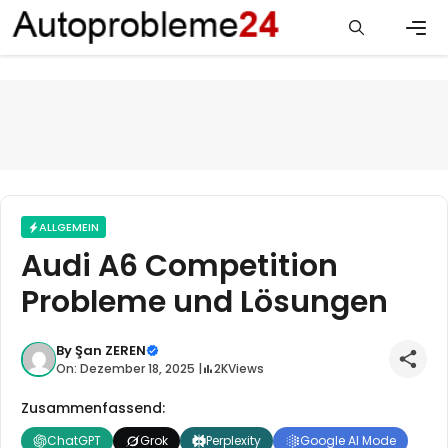
Zum
Inhalt
springen
Men
ALLGEMEIN
Audi A6 Competition
Probleme und Lösungen
By
Şan ZEREN
On: Dezember 18, 2025 |
2K
Views
Zusammenfassend:
ChatGPT
Grok
Perplexity
Google AI Mode